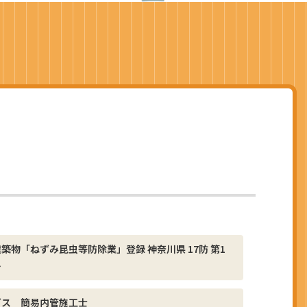
建築物「ねずみ昆虫等防除業」登録 神奈川県 17防 第1
号
ガス 簡易内管施工士